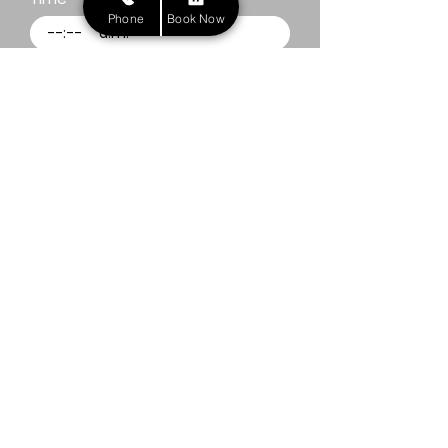
Phone
Book Now
:
a.m.
I agree to receive recurring text 
messages from NEIOS Clinic, 
including updates, reminders, 
support, and promotions. 
Message and data rates may 
apply. Text HELP for help, STOP 
to opt out. 
Privacy Policy
.
Entregar
¡Un nuevo tú comienza aquí!