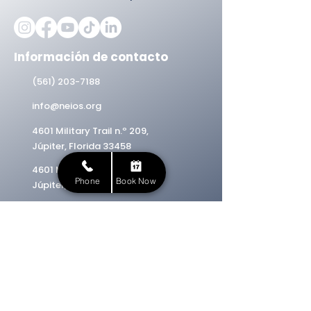
Información de contacto
(561) 203-7188
info@neios.org
4601 Military Trail n.º 209,
Júpiter, Florida 33458
4601 Military Trail n.º 209,
Phone
Book Now
Júpiter, Florida 33458
Suscríbete a nuestro boletín
informativo