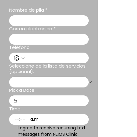
Nombre de pila
*
Correo electrónico
*
Teléfono
Seleccione de la lista de servicios
(opcional):
Pick a Date
Time
:
a.m.
I agree to receive recurring text 
messages from NEIOS Clinic, 