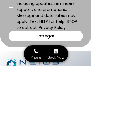
including updates, reminders, 
support, and promotions. 
Message and data rates may 
apply. Text HELP for help, STOP 
to opt out. 
Privacy Policy
.
Entregar
Phone
Book Now
¡Un nuevo tú comienza aquí!
Información de contacto
(561) 203-7188
info@neios.org