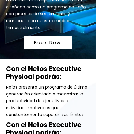
El examen físico ejecutivo Neîos está
diseñado como un programa de 1 año
con pruebas de seguimiento y
reuniones con nuestro médico
trimestralmente.
Book Now
Con el Neîos Executive
Physical podrás:
Neîos presenta un programa de última
generación orientado a maximizar la
productividad de ejecutivos e
individuos motivados que
constantemente superan sus límites.
Con el Neîos Executive
Physical podrás: