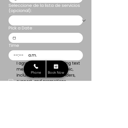
Seleccione de la lista de servicios
(opcional):
Pick a Date
Time
:
a.m.
I agree to receive recurring text 
messages from NEIOS Clinic, 
Phone
Book Now
including updates, reminders, 
support, and promotions. 
Message and data rates may 
apply. Text HELP for help, STOP 
to opt out. 
Privacy Policy
.
Entregar